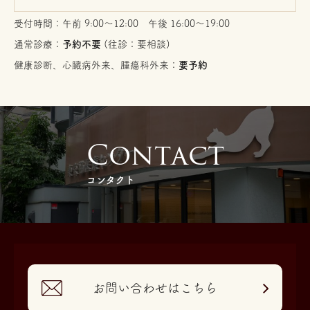
受付時間：午前 9:00〜12:00 午後 16:00〜19:00
通常診療：
予約不要
(往診：要相談)
健康診断、心臓病外来、腫瘍科外来：
要予約
C
o
n
t
a
c
t
コンタクト
お問い合わせはこちら