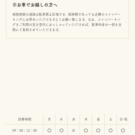
※お車でお越しの方へ
病院周囲の道路は駐車禁止区域です。短時間であっても近隣のコインパー
キングにお停めいただけますようお願い致します。なお、コインパーキン
グをご利用の旨を受付におっしゃっていただければ、駐車料金の一部を当
院にて負担させていただきます。
診察時間
月
火
水
木
金
土
日・祝
09：00 - 12：00