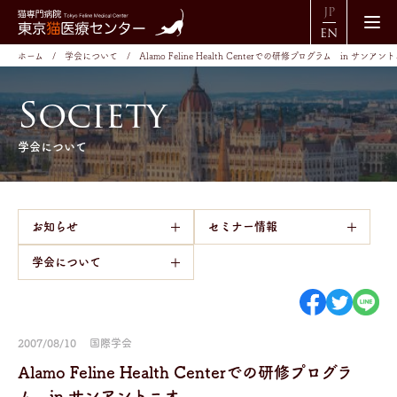
JP
EN
ホーム
学会について
Alamo Feline Health Centerでの研修プログラム in サンアン
S
o
c
i
e
t
y
学会について
お知らせ
セミナー情報
学会について
2007/08/10
国際学会
Alamo Feline Health Centerでの研修プログラ
ム in サンアントニオ