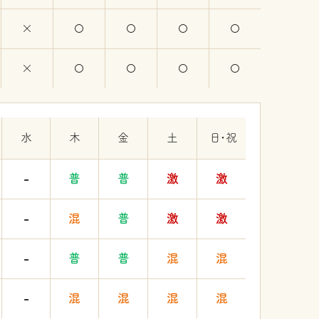
水
木
金
土
日・祝
-
普
普
激
激
-
混
普
激
激
-
普
普
混
混
-
混
混
混
混