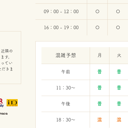
09：00 - 12：00
16：00 - 19：00
も近隣の
混雑予想
月
火
します。
ゃってい
ただきま
普
普
午前
普
普
11：30〜
普
普
午後
混
混
18：30〜