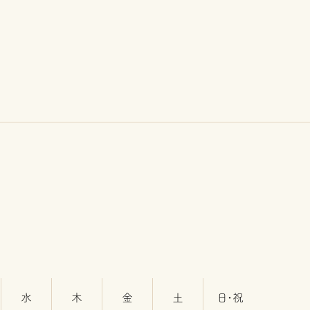
水
木
金
土
日・祝