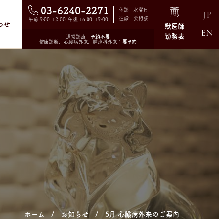
03-6240-2271
休診：水曜日
JP
往診：要相談
午前 9:00-12:00 午後 16:00-19:00
わせ
獣医師
EN
勤務表
通常診療：
予約不要
健康診断、心臓病外来、腫瘍科外来：
要予約
ホーム
お知らせ
5月 心臓病外来のご案内