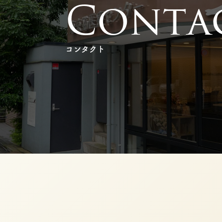
C
o
n
t
a
コンタクト