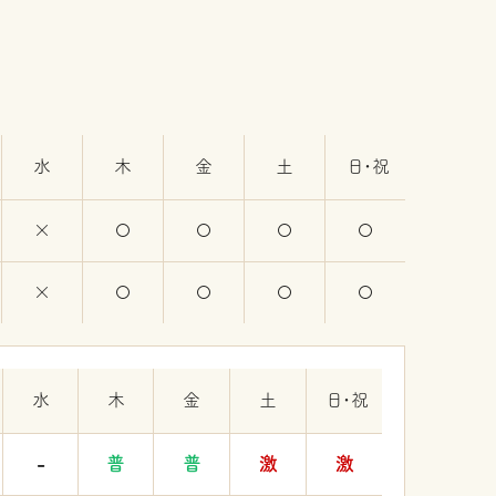
水
木
金
土
日・祝
水
木
金
土
日・祝
-
普
普
激
激