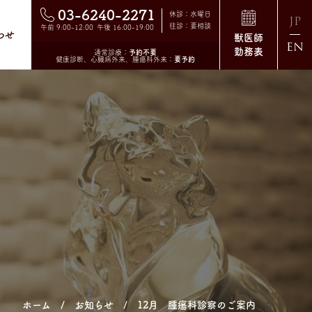
03-6240-2271
休診：水曜日
JP
往診：要相談
午前 9:00-12:00 午後 16:00-19:00
わせ
獣医師
EN
勤務表
通常診療：
予約不要
健康診断、心臓病外来、腫瘍科外来：
要予約
ホーム
お知らせ
12月 腫瘍科診察のご案内