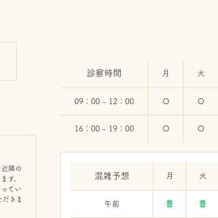
診察時間
月
火
09：00 - 12：00
16：00 - 19：00
も近隣の
混雑予想
月
火
します。
ゃってい
ただきま
普
普
午前