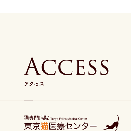
A
c
c
e
s
s
アクセス