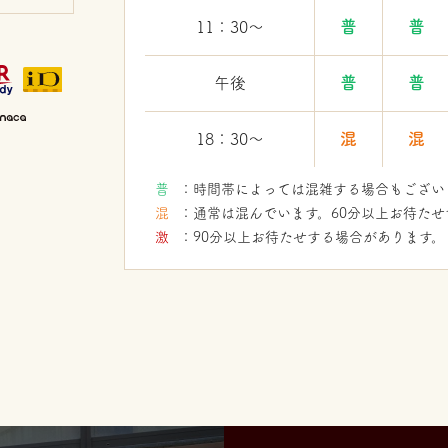
普
普
11：30〜
普
普
午後
混
混
18：30〜
：時間帯によっては混雑する場合もござい
：通常は混んでいます。60分以上お待た
：90分以上お待たせする場合があります。