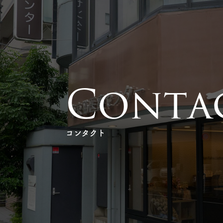
C
o
n
t
a
コンタクト