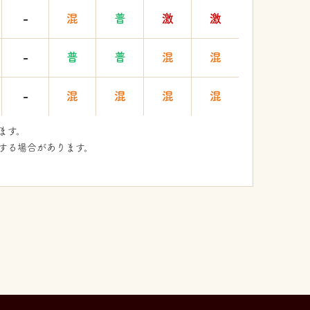
-
混
普
激
激
-
普
普
混
混
-
混
混
混
混
ます。
せする場合があります。