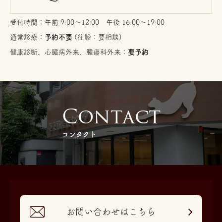
受付時間：午前 9:00〜12:00 午後 16:00〜19:00
通常診療：
予約不要
(往診：要相談)
健康診断、心臓病外来、腫瘍科外来：
要予約
C
o
n
t
a
c
t
コンタクト
お問い合わせはこちら