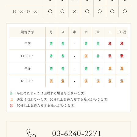
16：00 - 19：00
混雑予想
月
火
水
木
金
土
日・祝
午前
普
普
-
普
普
激
激
11：30〜
普
普
-
混
普
激
激
午後
普
普
-
普
普
混
混
18：30〜
混
混
-
混
混
混
混
：時間帯によっては混雑する場合もございます。
：通常は混んでいます。60分以上お待たせする場合があります。
：90分以上お待たせする場合があります。
03-6240-2271