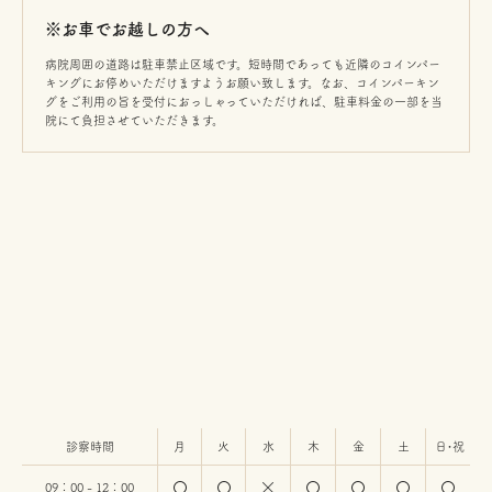
※お車でお越しの方へ
病院周囲の道路は駐車禁止区域です。短時間であっても近隣のコインパー
キングにお停めいただけますようお願い致します。なお、コインパーキン
グをご利用の旨を受付におっしゃっていただければ、駐車料金の一部を当
院にて負担させていただきます。
診察時間
月
火
水
木
金
土
日・祝
09：00 - 12：00