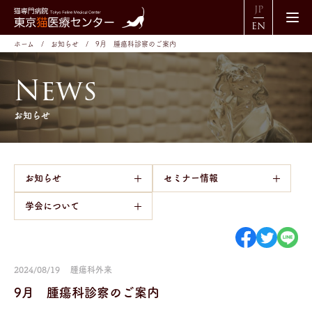
JP
EN
ホーム
お知らせ
9月 腫瘍科診察のご案内
N
e
w
s
お知らせ
お知らせ
セミナー情報
学会について
2024/08/19
腫瘍科外来
9月 腫瘍科診察のご案内