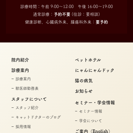
診療時間：午前 9:00〜12:00 午後 16:00〜19:00
通常診療：
予約不要
(往診：要相談)
健康診断、心臓病外来、腫瘍科外来：
要予約
院内紹介
ペットホテル
診療案内
にゃんにゃんドック
診療案内
猫の病気
獣医師勤務表
お知らせ
スタッフについて
セミナー・学会情報
スタッフ紹介
セミナー情報
キャットドクターのブログ
学会について
採用情報
ご案内（English）