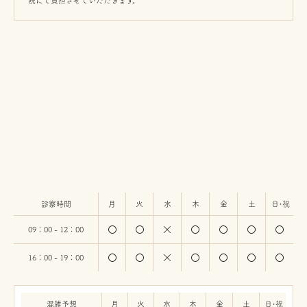
院にて負担させていただきます。
診察時間
月
火
水
木
金
土
日・祝
09：00 - 12：00
16：00 - 19：00
混雑予想
月
火
水
木
金
土
日・祝