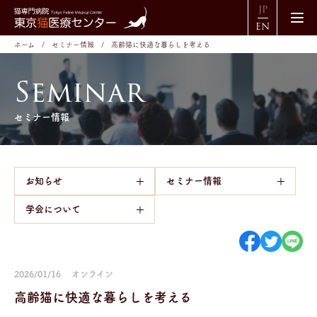
JP
EN
ホーム
セミナー情報
高齢猫に快適な暮らしを考える
S
e
m
i
n
a
r
セミナー情報
お知らせ
セミナー情報
学会について
2026/01/16
オンライン
高齢猫に快適な暮らしを考える