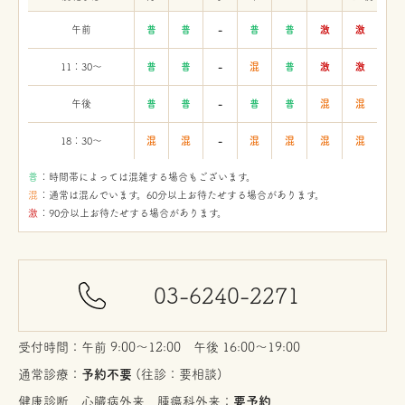
午前
普
普
-
普
普
激
激
11：30〜
普
普
-
混
普
激
激
午後
普
普
-
普
普
混
混
18：30〜
混
混
-
混
混
混
混
：時間帯によっては混雑する場合もございます。
：通常は混んでいます。60分以上お待たせする場合があります。
：90分以上お待たせする場合があります。
03-6240-2271
受付時間：午前 9:00〜12:00 午後 16:00〜19:00
通常診療：
予約不要
(往診：要相談)
健康診断、心臓病外来、腫瘍科外来：
要予約