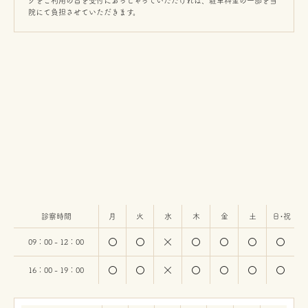
グをご利用の旨を受付におっしゃっていただければ、駐車料金の一部を当
院にて負担させていただきます。
診察時間
月
火
水
木
金
土
日・祝
09：00 - 12：00
16：00 - 19：00