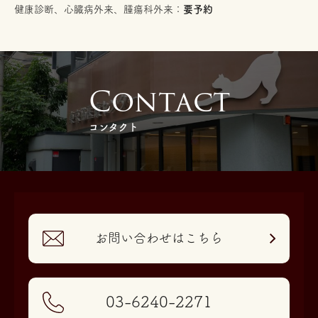
健康診断、心臓病外来、腫瘍科外来：
要予約
C
o
n
t
a
c
t
コンタクト
お問い合わせはこちら
03-6240-2271