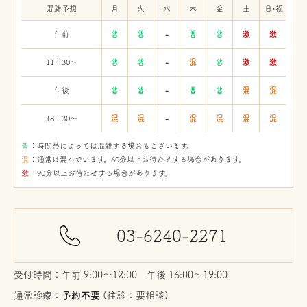
混雑予想
月
火
水
木
金
土
日・祝
午前
普
普
-
普
普
激
激
11：30〜
普
普
-
混
普
激
激
午後
普
普
-
普
普
混
混
18：30〜
混
混
-
混
混
混
混
：時間帯によっては混雑する場合もございます。
：通常は混んでいます。60分以上お待たせする場合があります。
：90分以上お待たせする場合があります。
03-6240-2271
受付時間：午前 9:00〜12:00 午後 16:00〜19:00
通常診療：
予約不要
(往診：要相談)