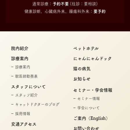
通常診療：
予約不要
(往診：要相談)
健康診断、心臓病外来、腫瘍科外来：
要予約
院内紹介
ペットホテル
診療案内
にゃんにゃんドック
診療案内
猫の病気
獣医師勤務表
お知らせ
スタッフについて
セミナー・学会情報
スタッフ紹介
セミナー情報
キャットドクターのブログ
学会について
採用情報
ご案内（English）
交通アクセス
お問い合わせ