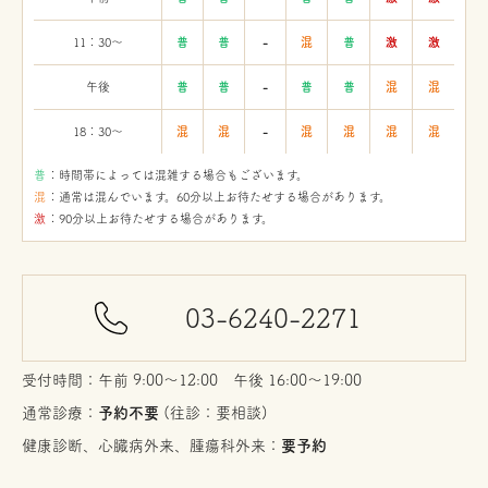
11：30〜
普
普
-
混
普
激
激
午後
普
普
-
普
普
混
混
18：30〜
混
混
-
混
混
混
混
：時間帯によっては混雑する場合もございます。
：通常は混んでいます。60分以上お待たせする場合があります。
：90分以上お待たせする場合があります。
03-6240-2271
受付時間：午前 9:00〜12:00 午後 16:00〜19:00
通常診療：
予約不要
(往診：要相談)
健康診断、心臓病外来、腫瘍科外来：
要予約