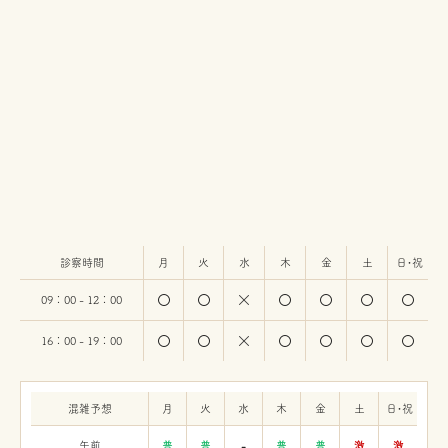
診察時間
月
火
水
木
金
土
日・祝
09：00 - 12：00
16：00 - 19：00
混雑予想
月
火
水
木
金
土
日・祝
午前
普
普
-
普
普
激
激