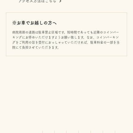
アクセス方法はこちら
※お車でお越しの方へ
病院周囲の道路は駐車禁止区域です。短時間であっても近隣のコインパー
キングにお停めいただけますようお願い致します。なお、コインパーキン
グをご利用の旨を受付におっしゃっていただければ、駐車料金の一部を当
院にて負担させていただきます。