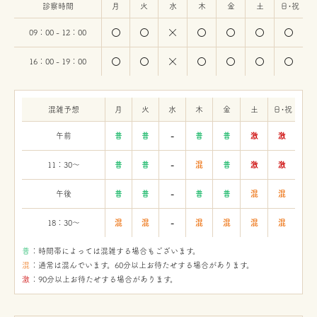
診察時間
月
火
水
木
金
土
日・祝
09：00 - 12：00
16：00 - 19：00
混雑予想
月
火
水
木
金
土
日・祝
午前
普
普
-
普
普
激
激
11：30〜
普
普
-
混
普
激
激
午後
普
普
-
普
普
混
混
18：30〜
混
混
-
混
混
混
混
：時間帯によっては混雑する場合もございます。
：通常は混んでいます。60分以上お待たせする場合があります。
：90分以上お待たせする場合があります。