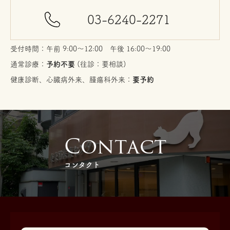
03-6240-2271
受付時間：午前 9:00〜12:00 午後 16:00〜19:00
通常診療：
予約不要
(往診：要相談)
健康診断、心臓病外来、腫瘍科外来：
要予約
C
o
n
t
a
c
t
コンタクト